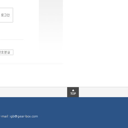
mail: igb@gear-box.com